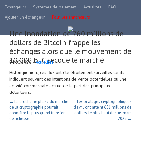
Échangeurs
Systèmes de paiement
Actualites
FAQ
Ajouter un échangeur
Pour les annonceurs
Une inondation de 760 millions de
dollars de Bitcoin frappe les
échanges alors que le mouvement de
10 000 BTC secoue le marché
01.05.2026 /
Actualites
Historiquement, ces flux ont été étroitement surveillés car ils
indiquent souvent des intentions de vente potentielles ou une
activité commerciale accrue de la part des principaux
détenteurs.
← La prochaine phase du marché
Les piratages cryptographiques
de la cryptographie pourrait
d’avril ont atteint 651 millions de
connaître le plus grand transfert
dollars, le plus haut depuis mars
de richesse
2022 →