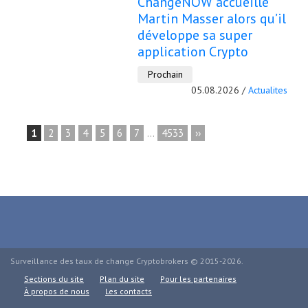
ChangeNOW accueille
Martin Masser alors qu’il
développe sa super
application Crypto
Prochain
05.08.2026 /
Actualites
1
2
3
4
5
6
7
...
4533
››
Surveillance des taux de change Cryptobrokers © 2015-2026.
Sections du site
Plan du site
Pour les partenaires
À propos de nous
Les contacts