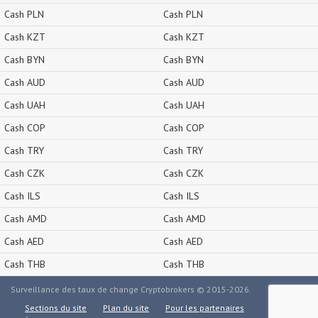
Cash PLN
Cash PLN
Cash KZT
Cash KZT
Cash BYN
Cash BYN
Cash AUD
Cash AUD
Cash UAH
Cash UAH
Cash COP
Cash COP
Cash TRY
Cash TRY
Cash CZK
Cash CZK
Cash ILS
Cash ILS
Cash AMD
Cash AMD
Cash AED
Cash AED
Cash THB
Cash THB
Surveillance des taux de change Cryptobrokers © 2015-2026.
Sections du site
Plan du site
Pour les partenaires