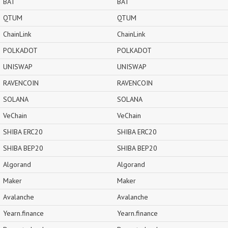
BAT
BAT
QTUM
QTUM
ChainLink
ChainLink
POLKADOT
POLKADOT
UNISWAP
UNISWAP
RAVENCOIN
RAVENCOIN
SOLANA
SOLANA
VeChain
VeChain
SHIBA ERC20
SHIBA ERC20
SHIBA BEP20
SHIBA BEP20
Algorand
Algorand
Maker
Maker
Avalanche
Avalanche
Yearn.finance
Yearn.finance