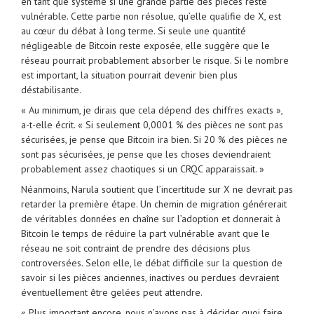
en tant que système si une grande partie des pièces reste
vulnérable. Cette partie non résolue, qu’elle qualifie de X, est
au cœur du débat à long terme. Si seule une quantité
négligeable de Bitcoin reste exposée, elle suggère que le
réseau pourrait probablement absorber le risque. Si le nombre
est important, la situation pourrait devenir bien plus
déstabilisante.
« Au minimum, je dirais que cela dépend des chiffres exacts »,
a-t-elle écrit. « Si seulement 0,0001 % des pièces ne sont pas
sécurisées, je pense que Bitcoin ira bien. Si 20 % des pièces ne
sont pas sécurisées, je pense que les choses deviendraient
probablement assez chaotiques si un CRQC apparaissait. »
Néanmoins, Narula soutient que l’incertitude sur X ne devrait pas
retarder la première étape. Un chemin de migration générerait
de véritables données en chaîne sur l’adoption et donnerait à
Bitcoin le temps de réduire la part vulnérable avant que le
réseau ne soit contraint de prendre des décisions plus
controversées. Selon elle, le débat difficile sur la question de
savoir si les pièces anciennes, inactives ou perdues devraient
éventuellement être gelées peut attendre.
« Plus important encore, nous n’avons pas à décider quoi faire