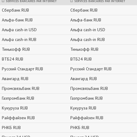
SERVICES BANCAIRES PAR INTERNET
SERVICES BANCAIRES PAR INTERNET
Сбербанк RUB
Сбербанк RUB
Альфа-банк RUB
Альфа-банк RUB
Альфа cash-in USD
Альфа cash-in USD
Альфа cash-in RUB
Альфа cash-in RUB
Тинькофф RUB
Тинькофф RUB
ВТБ24 RUB
ВТБ24 RUB
Русский Стандарт RUB
Русский Стандарт RUB
Авангард RUB
Авангард RUB
Промсвязьбанк RUB
Промсвязьбанк RUB
Газпромбанк RUB
Газпромбанк RUB
Кукуруза RUB
Кукуруза RUB
Райффайзен RUB
Райффайзен RUB
РНКБ RUB
РНКБ RUB