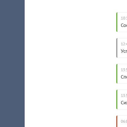
10:
Со
12:
Ус
13:
Сп
13:
Си
06: