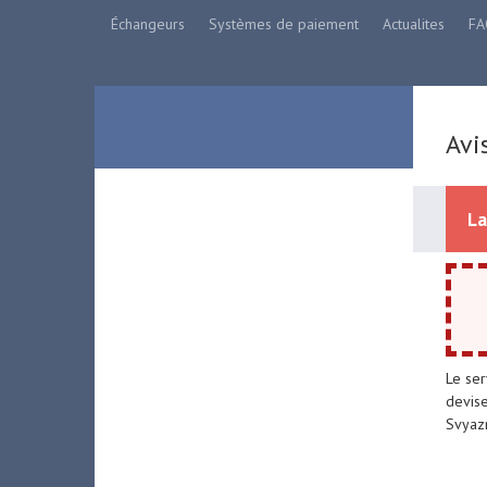
Échangeurs
Systèmes de paiement
Actualites
FA
Avi
La
Le ser
devise
Svyazn