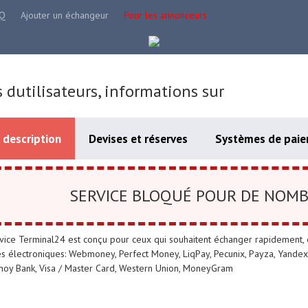
Q
Ajouter un échangeur
Pour les annonceurs
s dutilisateurs, informations sur
 description
Devises et réserves
Systèmes de paie
SERVICE BLOQUÉ POUR DE NOMB
vice Terminal24 est conçu pour ceux qui souhaitent échanger rapidement, 
s électroniques: Webmoney, Perfect Money, LiqPay, Pecunix, Payza, Yandex.
oy Bank, Visa / Master Card, Western Union, MoneyGram