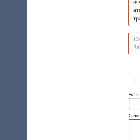
ал
ат
тр
17:
Кид
Votre 
Comme