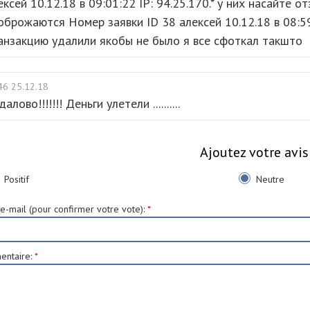
ексей 10.12.18 в 09:01:22 IP: 94.25.170.* у них насайте 
оброжаются Номер заявки ID 38 алексей 10.12.18 в 08:59:
анзакцию удалили якобы не было я все сфоткал такшто
46 25.12.18
алово!!!!!!! Деньги улетели ..........
Ajoutez votre avis
Positif
Neutre
e-mail (pour confirmer votre vote)
:
*
ntaire
:
*