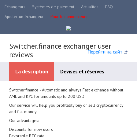
Échangeurs
Systèmes de paiement
Actualites
FAQ
Ajouter un échangeur
Pour les annonceurs
Switcher.finance exchanger user
Перейти на сайт
reviews
La description
Devises et réserves
Switcher.finance - Automatic and always Fast exchange without
Systèmes de paiement disponibles
AML and KYC for amounts up to 200 USD
Our service will help you profitably buy or sell cryptocurrency
and fiat money.
Our advantages:
Discounts for new users
Favorable BTC rate