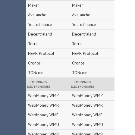
Maker
Maker
Avalanche
Avalanche
Yearn.finance
Yearn.finance
Decentraland
Decentraland
Terra
Terra
NEAR Protocol
NEAR Protocol
Cronos
Cronos
TONcoin
TONcoin
MONNAIES
MONNAIES
ÉLECTRONIQUES
ÉLECTRONIQUES
WebMoney WMZ
WebMoney WMZ
WebMoney WMR
WebMoney WMR
WebMoney WME
WebMoney WME
WebMoney WMU
WebMoney WMU
WebMoney WMB
WebMoney WMB