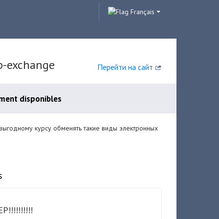
Français
p-exchange
Перейти на сайт
ment disponibles
 выгодному курсу обменять такие виды электронных
s
!!!!!!!!!