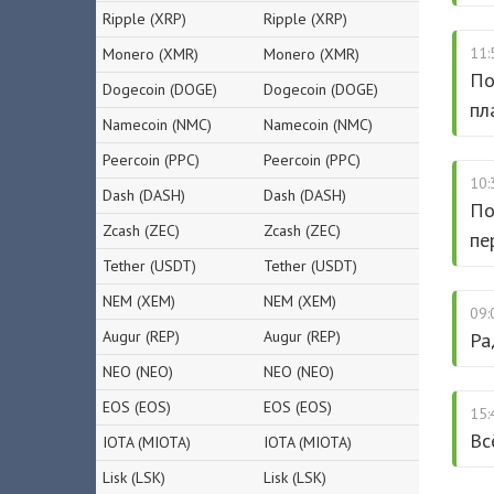
Ripple (XRP)
Ripple (XRP)
11:
Monero (XMR)
Monero (XMR)
По
Dogecoin (DOGE)
Dogecoin (DOGE)
пл
Namecoin (NMC)
Namecoin (NMC)
Peercoin (PPC)
Peercoin (PPC)
10:
Dash (DASH)
Dash (DASH)
По
Zcash (ZEC)
Zcash (ZEC)
пе
Tether (USDT)
Tether (USDT)
NEM (XEM)
NEM (XEM)
09:
Augur (REP)
Augur (REP)
Ра
NEO (NEO)
NEO (NEO)
EOS (EOS)
EOS (EOS)
15:
Вс
IOTA (MIOTA)
IOTA (MIOTA)
Lisk (LSK)
Lisk (LSK)