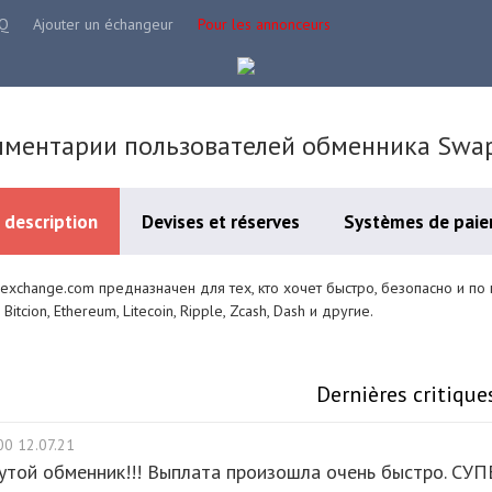
Q
Ajouter un échangeur
Pour les annonceurs
ментарии пользователей обменника Swa
 description
Devises et réserves
Systèmes de paie
exchange.com предназначен для тех, кто хочет быстро, безопасно и по
 Bitcion, Ethereum, Litecoin, Ripple, Zcash, Dash и другие.
Dernières critique
00 12.07.21
утой обменник!!! Выплата произошла очень быстро. СУПЕР!