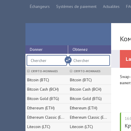
Échangeurs
Systèmes de paiement
Actualites
FA
Ком
Donner
Obtenez
La
import_export
CRYPTO-MONNAIES
CRYPTO-MONNAIES
Swap-
Bitcoin (BTC)
Bitcoin (BTC)
валют:
Bitcoin Cash (BCH)
Bitcoin Cash (BCH)
Bitcoin Gold (BTG)
Bitcoin Gold (BTG)
Ethereum (ETH)
Ethereum (ETH)
Ethereum Classic (ETC)
Ethereum Classic (ETC)
16:
Кр
Litecoin (LTC)
Litecoin (LTC)