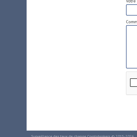
Votre 
Comme
Surveillance des taux de change Cryptobrokers © 2015-2026.