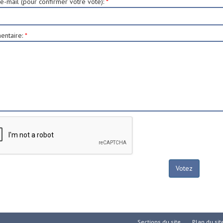
e-mail (pour confirmer votre vote)
:
*
ntaire
:
*
Sections du site
Plan du sit