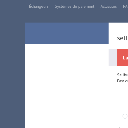
Échangeurs
Systèmes de paiement
Actualites
FA
sel
La
Sellbu
Fast c