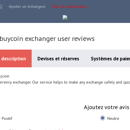
Q
Ajouter un échangeur
Pour les annonceurs
lbuycoin exchanger user reviews
 description
Devises et réserves
Systèmes de paie
ycoin
urrency exchanger Our service helps to make any exchange safely and quic
Ajoutez votre avis
Positif
Neutre