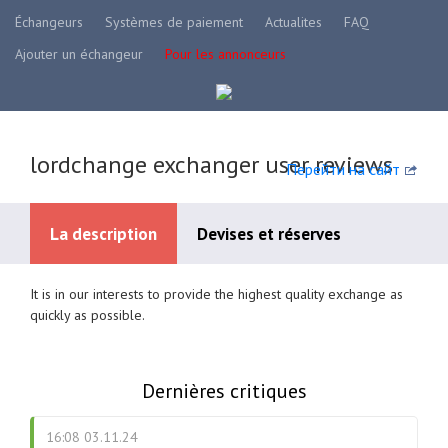
Échangeurs
Systèmes de paiement
Actualites
FAQ
Ajouter un échangeur
Pour les annonceurs
lordchange exchanger user reviews
Перейти на сайт
La description
Devises et réserves
It is in our interests to provide the highest quality exchange as
Systèmes de paiement disponibles
quickly as possible.
Dernières critiques
16:08 03.11.24