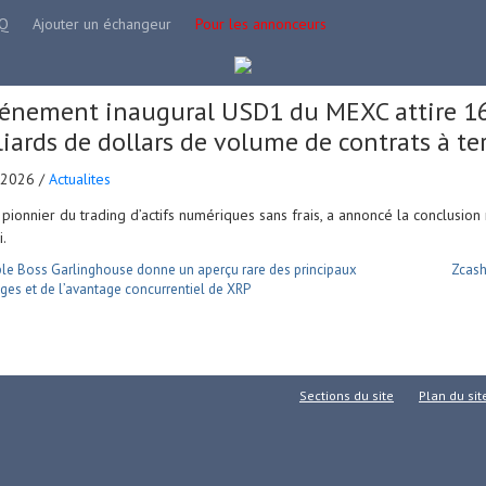
Q
Ajouter un échangeur
Pour les annonceurs
vénement inaugural USD1 du MEXC attire 16
liards de dollars de volume de contrats à t
.2026 /
Actualites
pionnier du trading d’actifs numériques sans frais, a annoncé la conclusi
.
le Boss Garlinghouse donne un aperçu rare des principaux
Zcash
ges et de l’avantage concurrentiel de XRP
Sections du site
Plan du sit