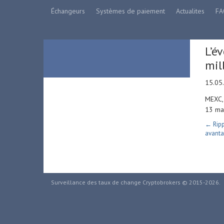
Échangeurs
Systèmes de paiement
Actualites
FA
L’é
mil
15.05
MEXC, 
13 mai
← Ripp
avanta
Surveillance des taux de change Cryptobrokers © 2015-2026.