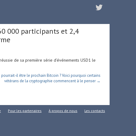
0 000 participants et 2,4
erme
on réussie de sa première série d’événements USD1 le
 pourrait-il être le prochain Bitcoin ? Voici pourquoi certains
vétérans de la cryptographie commencent à le penser →
e
Pour les partenaires
À propos de nous
Les contacts