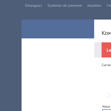
Échangeurs
Systèmes de paiement
Actualites
FA
Ком
La
Curre
Votre 