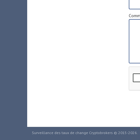
Comme
Surveillance des taux de change Cryptobrokers © 2015-2026.