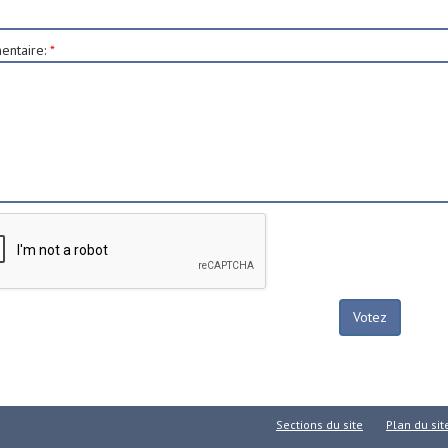
ntaire
:
*
Sections du site
Plan du sit