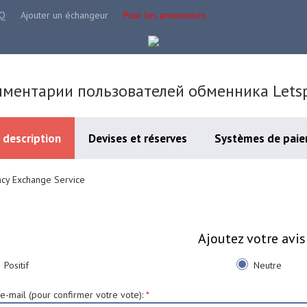
Q
Ajouter un échangeur
Pour les annonceurs
ментарии пользователей обменника Lets
 description
Devises et réserves
Systèmes de paie
ncy Exchange Service
Ajoutez votre avis
Positif
Neutre
e-mail (pour confirmer votre vote)
:
*