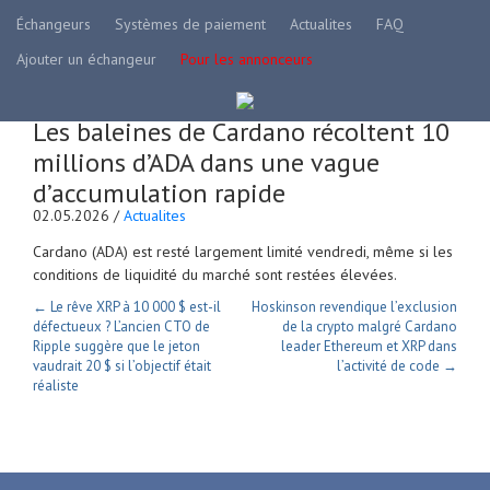
Échangeurs
Systèmes de paiement
Actualites
FAQ
Ajouter un échangeur
Pour les annonceurs
Les baleines de Cardano récoltent 10
millions d’ADA dans une vague
d’accumulation rapide
02.05.2026 /
Actualites
Cardano (ADA) est resté largement limité vendredi, même si les
conditions de liquidité du marché sont restées élevées.
← Le rêve XRP à 10 000 $ est-il
Hoskinson revendique l’exclusion
défectueux ? L’ancien CTO de
de la crypto malgré Cardano
Ripple suggère que le jeton
leader Ethereum et XRP dans
vaudrait 20 $ si l’objectif était
l’activité de code →
réaliste