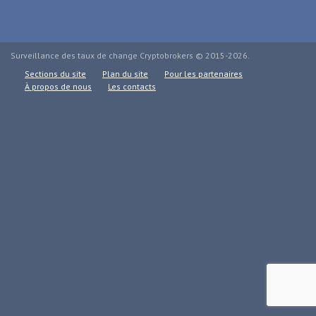
Surveillance des taux de change Cryptobrokers © 2015-2026.
Sections du site
Plan du site
Pour les partenaires
À propos de nous
Les contacts