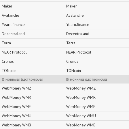
Maker
Maker
Avalanche
Avalanche
Yearn.finance
Yearn.finance
Decentraland
Decentraland
Terra
Terra
NEAR Protocol
NEAR Protocol
Cronos
Cronos
TONcoin
TONcoin
MONNAIES ÉLECTRONIQUES
MONNAIES ÉLECTRONIQUES
WebMoney WMZ
WebMoney WMZ
WebMoney WMR
WebMoney WMR
WebMoney WME
WebMoney WME
WebMoney WMU
WebMoney WMU
WebMoney WMB
WebMoney WMB