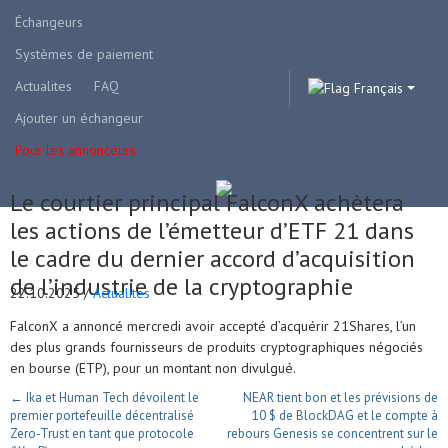
Échangeurs
Systèmes de paiement
Actualites
FAQ
Français
Ajouter un échangeur
Pour les annonceurs
Le courtier principal FalconX achètera
les actions de l’émetteur d’ETF 21 dans
le cadre du dernier accord d’acquisition
de l’industrie de la cryptographie
22.10.2025 /
Actualites
FalconX a annoncé mercredi avoir accepté d’acquérir 21Shares, l’un
des plus grands fournisseurs de produits cryptographiques négociés
en bourse (ETP), pour un montant non divulgué.
← Ika et Human Tech dévoilent le
NEAR tient bon et les prévisions de
premier portefeuille décentralisé
10 $ de BlockDAG et le compte à
Zero-Trust en tant que protocole
rebours Genesis se concentrent sur le