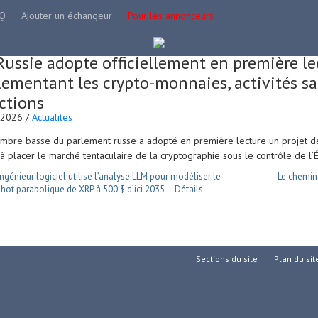
Q
Ajouter un échangeur
Pour les annonceurs
Russie adopte officiellement en première lec
lementant les crypto-monnaies, activités sa
ctions
.2026 /
Actualites
mbre basse du parlement russe a adopté en première lecture un projet de
 à placer le marché tentaculaire de la cryptographie sous le contrôle de l’É
ngénieur logiciel utilise l’analyse LLM pour modéliser le
Le chemin
ot parabolique de XRP à 500 $ d’ici 2035 – Détails
Sections du site
Plan du sit