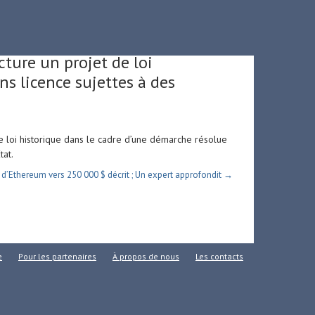
ture un projet de loi
ns licence sujettes à des
 loi historique dans le cadre d’une démarche résolue
tat.
 d’Ethereum vers 250 000 $ décrit ; Un expert approfondit →
e
Pour les partenaires
À propos de nous
Les contacts