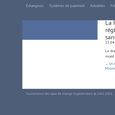
Échangeurs
Systèmes de paiement
Actualites
FA
La 
rég
san
23.04
La cha
visant
← Un i
Moonsh
Surveillance des taux de change Cryptobrokers © 2015-2026.