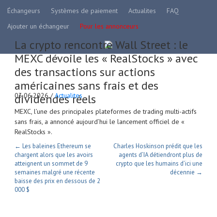
Échangeurs
Systèmes de paiement
Actualites
FAQ
Ajouter un échangeur
Pour les annonceurs
La crypto rencontre Wall Street : le
MEXC dévoile les « RealStocks » avec
des transactions sur actions
américaines sans frais et des
03.06.2026 /
Actualites
dividendes réels
MEXC, l’une des principales plateformes de trading multi-actifs
sans frais, a annoncé aujourd’hui le lancement officiel de «
RealStocks ».
← Les baleines Ethereum se
Charles Hoskinson prédit que les
chargent alors que les avoirs
agents d’IA détiendront plus de
atteignent un sommet de 9
crypto que les humains d’ici une
semaines malgré une récente
décennie →
baisse des prix en dessous de 2
000 $