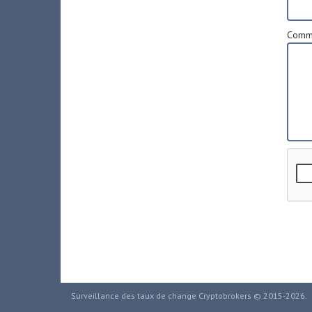
Comme
Surveillance des taux de change Cryptobrokers © 2015-2026.