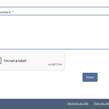
ntaire
:
*
Sections du site
Plan du sit