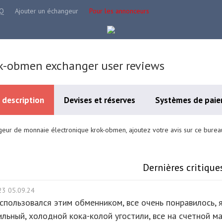
Q
Ajouter un échangeur
Pour les annonceurs
k-obmen exchanger user reviews
 description
Devises et réserves
Systèmes de paie
eur de monnaie électronique krok-obmen, ajoutez votre avis sur ce burea
Dernières critique
23 05.09.24
спользовался этим обменником, все очень понравилось, я
ильный, холодной кока-колой угостили, все на счетной 