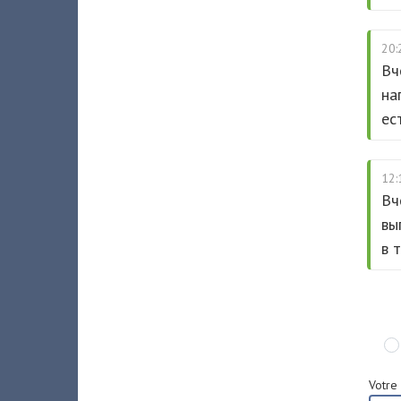
20:
Вч
на
ес
12:
Вч
вы
в 
Votre 