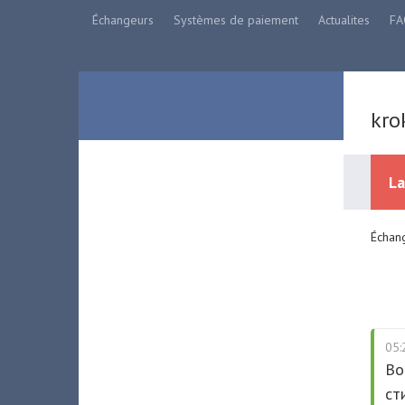
Échangeurs
Systèmes de paiement
Actualites
FA
kro
La
Échang
05:
Во
ст