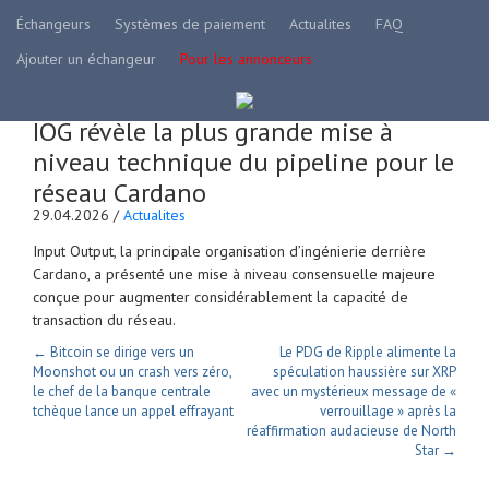
Échangeurs
Systèmes de paiement
Actualites
FAQ
Ajouter un échangeur
Pour les annonceurs
IOG révèle la plus grande mise à
niveau technique du pipeline pour le
réseau Cardano
29.04.2026 /
Actualites
Input Output, la principale organisation d’ingénierie derrière
Cardano, a présenté une mise à niveau consensuelle majeure
conçue pour augmenter considérablement la capacité de
transaction du réseau.
← Bitcoin se dirige vers un
Le PDG de Ripple alimente la
Moonshot ou un crash vers zéro,
spéculation haussière sur XRP
le chef de la banque centrale
avec un mystérieux message de «
tchèque lance un appel effrayant
verrouillage » après la
réaffirmation audacieuse de North
Star →