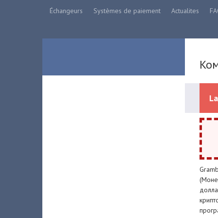
Échangeurs
Systèmes de paiement
Actualites
FA
Ком
La
Grambi
(Моне
долла
крипт
прогр