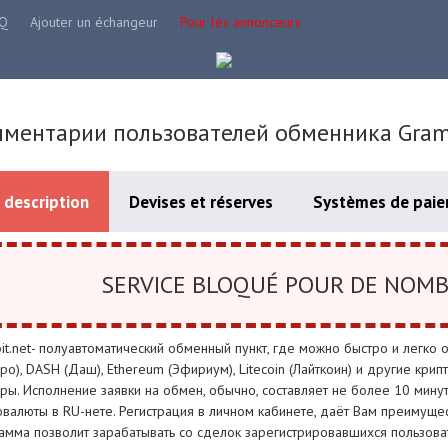
Q
Ajouter un échangeur
Pour les annonceurs
ментарии пользователей обменника Gram
 description
Devises et réserves
Systèmes de paie
SERVICE BLOQUÉ POUR DE NOMB
t.net- полуавтоматический обменный пункт, где можно быстро и легко обм
ро), DASH (Даш), Ethereum (Эфириум), Litecoin (Лайткоин) и другие кри
ры. Исполнение заявки на обмен, обычно, составляет не более 10 минут
овалюты в RU-нете. Регистрация в личном кабинете, даёт Вам преимуще
амма позволит зарабатывать со сделок зарегистрировавшихся пользова