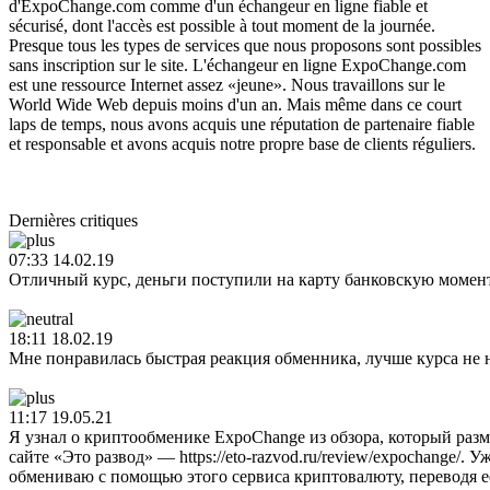
d'ExpoChange.com comme d'un échangeur en ligne fiable et
sécurisé, dont l'accès est possible à tout moment de la journée.
Presque tous les types de services que nous proposons sont possibles
sans inscription sur le site. L'échangeur en ligne ExpoChange.com
est une ressource Internet assez «jeune». Nous travaillons sur le
World Wide Web depuis moins d'un an. Mais même dans ce court
laps de temps, nous avons acquis une réputation de partenaire fiable
et responsable et avons acquis notre propre base de clients réguliers.
Dernières critiques
07:33 14.02.19
Отличный курс, деньги поступили на карту банковскую момент
18:11 18.02.19
Мне понравилась быстрая реакция обменника, лучше курса не 
11:17 19.05.21
Я узнал о криптообменике ExpoChange из обзора, который раз
сайте «Это развод» — https://eto-razvod.ru/review/expochange/. У
обмениваю с помощью этого сервиса криптовалюту, переводя ее