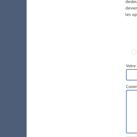
destin
devien
les op
Votre 
Comme