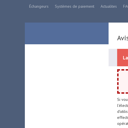
Échangeurs
Systèmes de paiement
Actualites
FA
Avi
La
Si vou
l'élec
d'util
effect
opérat