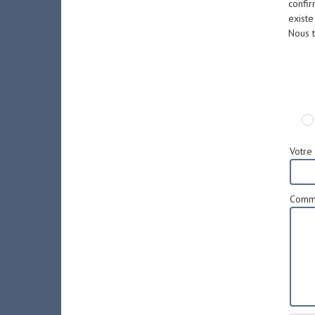
confir
existe
Nous t
Votre 
Comme