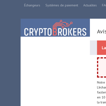
Échangeurs
Systèmes de paiement
Actualites
FA
Avi
La
Notre 
L'écha
facile
en 10 
la tra