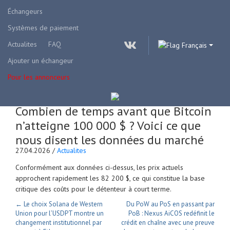
Échangeurs
Systèmes de paiement
Actualites
FAQ
Français
Ajouter un échangeur
Pour les annonceurs
Combien de temps avant que Bitcoin
n’atteigne 100 000 $ ? Voici ce que
nous disent les données du marché
27.04.2026 /
Actualites
Conformément aux données ci-dessus, les prix actuels
approchent rapidement les 82 200 $, ce qui constitue la base
critique des coûts pour le détenteur à court terme.
← Le choix Solana de Western
Du PoW au PoS en passant par
Union pour l’USDPT montre un
PoB : Nexus AiCOS redéfinit le
changement institutionnel par
crédit en chaîne avec une preuve