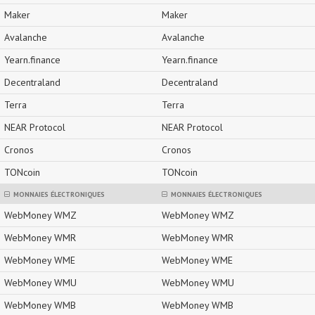
Maker
Maker
Avalanche
Avalanche
Yearn.finance
Yearn.finance
Decentraland
Decentraland
Terra
Terra
NEAR Protocol
NEAR Protocol
Cronos
Cronos
TONcoin
TONcoin
MONNAIES ÉLECTRONIQUES
MONNAIES ÉLECTRONIQUES
WebMoney WMZ
WebMoney WMZ
WebMoney WMR
WebMoney WMR
WebMoney WME
WebMoney WME
WebMoney WMU
WebMoney WMU
WebMoney WMB
WebMoney WMB