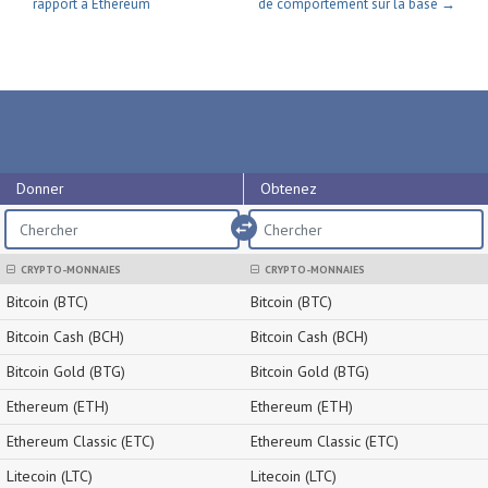
rapport à Ethereum
de comportement sur la base →
Donner
Obtenez
import_export
CRYPTO-MONNAIES
CRYPTO-MONNAIES
Bitcoin (BTC)
Bitcoin (BTC)
Bitcoin Cash (BCH)
Bitcoin Cash (BCH)
Bitcoin Gold (BTG)
Bitcoin Gold (BTG)
Ethereum (ETH)
Ethereum (ETH)
Ethereum Classic (ETC)
Ethereum Classic (ETC)
Litecoin (LTC)
Litecoin (LTC)