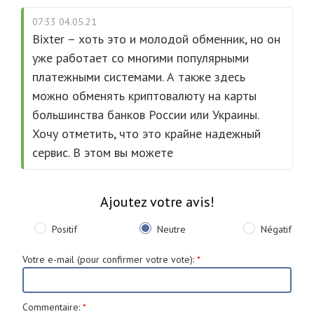
07:33 04.05.21
Bixter – хоть это и молодой обменник, но он
уже работает со многими популярными
платежными системами. А также здесь
можно обменять криптовалюту на карты
большинства банков России или Украины.
Хочу отметить, что это крайне надежный
сервис. В этом вы можете
Ajoutez votre avis!
Positif
Neutre
Négatif
Votre e-mail (pour confirmer votre vote)
:
*
Commentaire
:
*