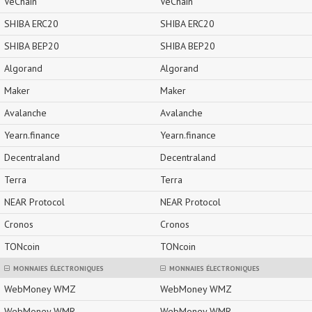
VeChain
VeChain
SHIBA ERC20
SHIBA ERC20
SHIBA BEP20
SHIBA BEP20
Algorand
Algorand
Maker
Maker
Avalanche
Avalanche
Yearn.finance
Yearn.finance
Decentraland
Decentraland
Terra
Terra
NEAR Protocol
NEAR Protocol
Cronos
Cronos
TONcoin
TONcoin
MONNAIES ÉLECTRONIQUES
MONNAIES ÉLECTRONIQUES
WebMoney WMZ
WebMoney WMZ
WebMoney WMR
WebMoney WMR