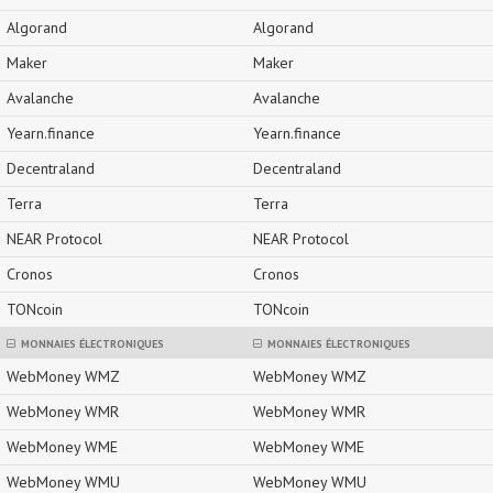
Algorand
Algorand
Maker
Maker
Avalanche
Avalanche
Yearn.finance
Yearn.finance
Decentraland
Decentraland
Terra
Terra
NEAR Protocol
NEAR Protocol
Cronos
Cronos
TONcoin
TONcoin
MONNAIES ÉLECTRONIQUES
MONNAIES ÉLECTRONIQUES
WebMoney WMZ
WebMoney WMZ
WebMoney WMR
WebMoney WMR
WebMoney WME
WebMoney WME
WebMoney WMU
WebMoney WMU