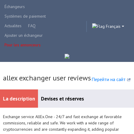
Échangeurs
Systèmes de paiement
Actualites
FAQ
Français
Ajouter un échangeur
Pour les annonceurs
allex exchanger user reviews
Перейти на сайт
La description
Devises et réserves
Exchange service AllEx.One - 24/7 and fast exchange at favorable
Systèmes de paiement disponibles
commissions, reliable and safe.
We work with a wide range of
cryptocurrencies and are constantly expanding it, adding popular