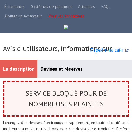
Échangeurs
Systèmes de paiement
Actualites
FAQ
Ajouter un échangeur
Pour les annonceurs
Avis d utilisateurs, informations sur
Перейти на сайт
La description
Devises et réserves
Systèmes de paiement disponibles
SERVICE BLOQUÉ POUR DE
NOMBREUSES PLAINTES
Échangez des devises électroniques rapidement, en toute sécurité, aux
meilleurs taux. Nous travaillons avec ces devises électroniques: Perfect