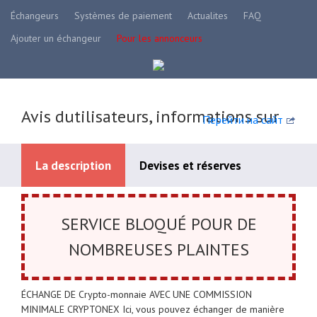
Échangeurs
Systèmes de paiement
Actualites
FAQ
Ajouter un échangeur
Pour les annonceurs
Avis dutilisateurs, informations sur
Перейти на сайт
La description
Devises et réserves
Systèmes de paiement disponibles
SERVICE BLOQUÉ POUR DE
NOMBREUSES PLAINTES
ÉCHANGE DE Crypto-monnaie AVEC UNE COMMISSION
MINIMALE CRYPTONEX Ici, vous pouvez échanger de manière