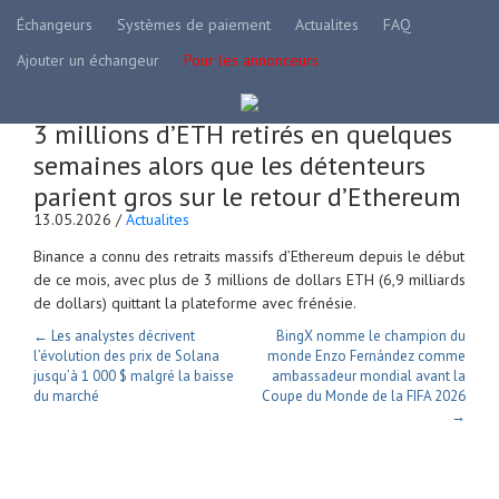
Échangeurs
Systèmes de paiement
Actualites
FAQ
Ajouter un échangeur
Pour les annonceurs
3 millions d’ETH retirés en quelques
semaines alors que les détenteurs
parient gros sur le retour d’Ethereum
13.05.2026 /
Actualites
Binance a connu des retraits massifs d’Ethereum depuis le début
de ce mois, avec plus de 3 millions de dollars ETH (6,9 milliards
de dollars) quittant la plateforme avec frénésie.
← Les analystes décrivent
BingX nomme le champion du
l’évolution des prix de Solana
monde Enzo Fernández comme
jusqu’à 1 000 $ malgré la baisse
ambassadeur mondial avant la
du marché
Coupe du Monde de la FIFA 2026
→